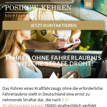
WEITERE LEISTUN
JETZT KONTAKTIEREN
FAHREN OHNE FAHRERLAUBNIS
– WELCHE STRAFE DROHT?
Das Führen eines Kraftfahrzeugs ohne die erforderliche
Fahrerlaubnis stellt in Deutschland eine ernst zu
nehmende Straftat dar, die nach
§ 21
Straßenverkehrsgesetz
(StVG) strafrechtlich verfolgt