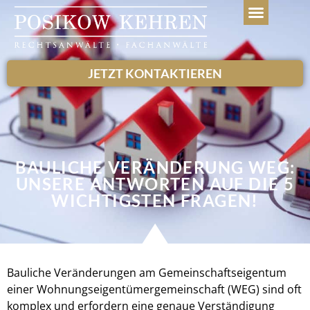
WEITERE LEISTUN
JETZT KONTAKTIEREN
BAULICHE VERÄNDERUNG WEG:
UNSERE ANTWORTEN AUF DIE 5
WICHTIGSTEN FRAGEN!
Bauliche Veränderungen am Gemeinschaftseigentum
einer Wohnungseigentümergemeinschaft (WEG) sind oft
komplex und erfordern eine genaue Verständigung