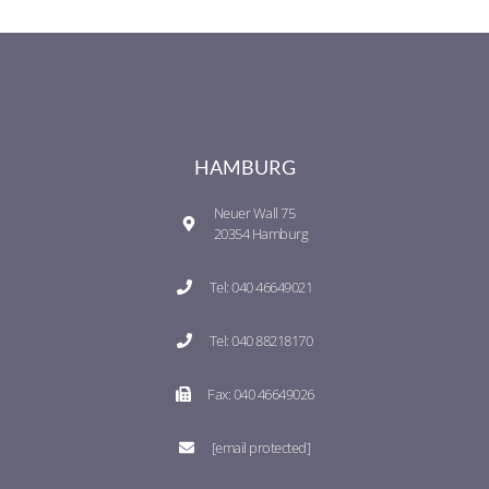
HAMBURG
Neuer Wall 75
20354 Hamburg
Tel: 040 46649021
Tel: 040 88218170
Fax: 040 46649026
[email protected]