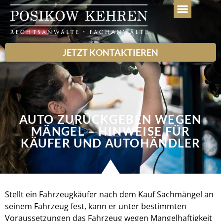
WEITERE LEISTUN
JETZT KONTAKTIEREN
AUTO ZURÜCKGEBEN WEGEN
MÄNGEL – HINWEISE FÜR
KÄUFER UND AUTOHÄNDLER
Stellt ein Fahrzeugkäufer nach dem Kauf Sachmängel an
seinem Fahrzeug fest, kann er unter bestimmten
Voraussetzungen das Fahrzeug wegen Mangelhaftigkeit