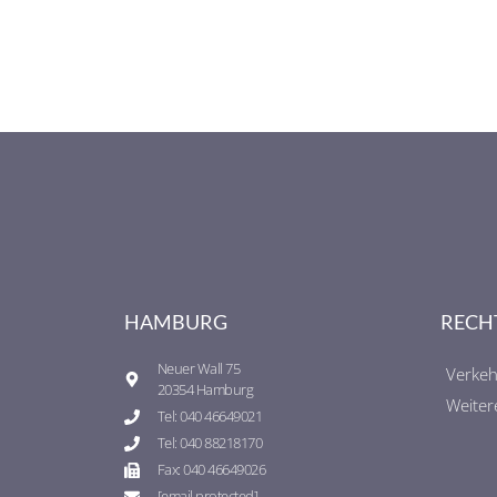
HAMBURG
RECH
Neuer Wall 75
Verkeh
20354 Hamburg
Weiter
Tel: 040 46649021
Tel: 040 88218170
Fax: 040 46649026
[email protected]