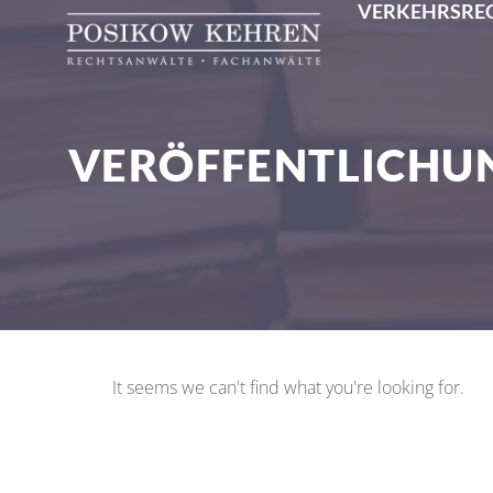
VERKEHRSRE
VERÖFFENTLICHU
It seems we can't find what you're looking for.