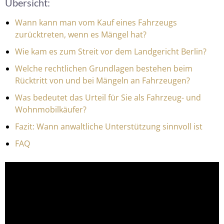
Übersicht:
Wann kann man vom Kauf eines Fahrzeugs
zurücktreten, wenn es Mängel hat?
Wie kam es zum Streit vor dem Landgericht Berlin?
Welche rechtlichen Grundlagen bestehen beim
Rücktritt von und bei Mängeln an Fahrzeugen?
Was bedeutet das Urteil für Sie als Fahrzeug- und
Wohnmobilkäufer?
Fazit: Wann anwaltliche Unterstützung sinnvoll ist
FAQ